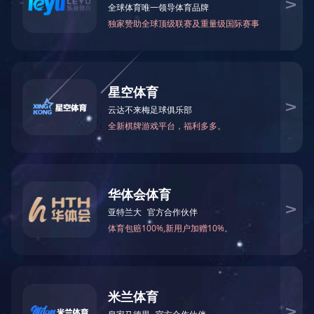
秦川数
近日，秦川发展“YK7250A数控
余万资金支持。至此，该公司已成功
器开发和本项目在内的陕西省科技创
据悉，陕西省科技创新统筹工程于20
增加科技投入后补助三个重大科技专
支持一批以已有重大科技成果为基础
核心竞争力的重大科技成果转化项目