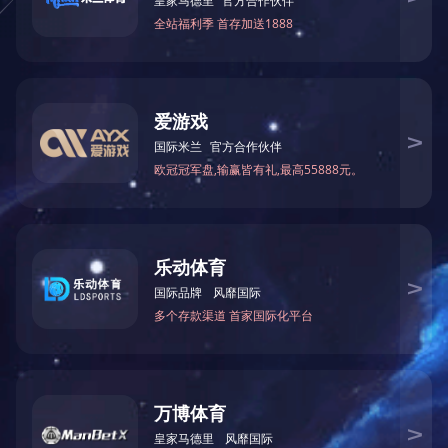
本产品由中
版权所有：
开云足球
鲁I
Copyright 2015
www.
砂轮片,切割片,磨光片,