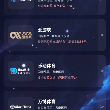
本产品由中
版权所有：
开云足球
鲁I
Copyright 2015
www.
砂轮片,切割片,磨光片,